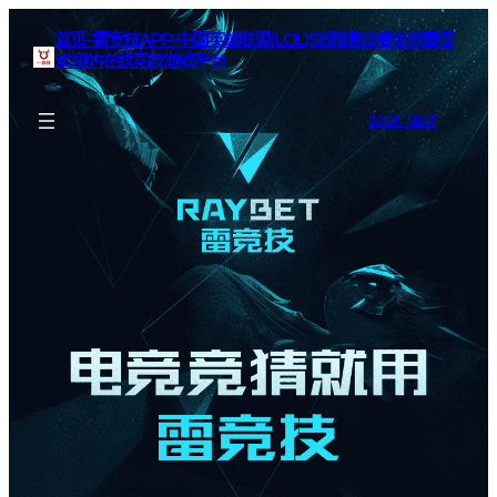
首页–雷竞技APP-中国英雄联盟(LOL)S15预测决赛全球最受
欢迎的在线竞技游戏平台
BOOK SEAT