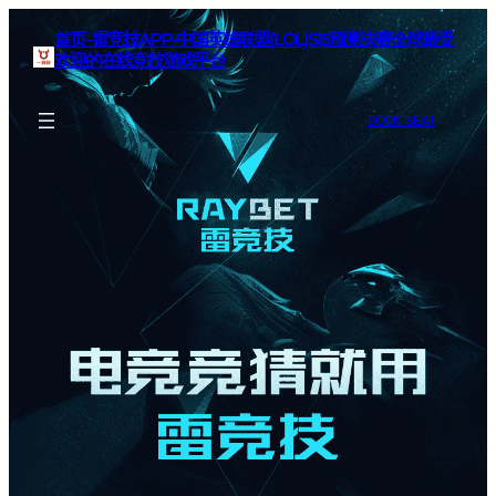
首页–雷竞技APP-中国英雄联盟(LOL)S15预测决赛全球最受
欢迎的在线竞技游戏平台
BOOK SEAT