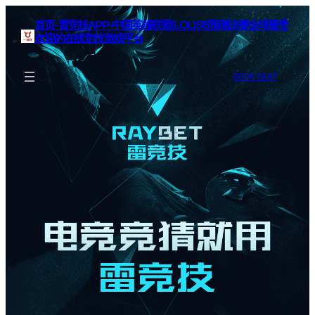
首页–雷竞技APP-中国英雄联盟(LOL)S15预测决赛全球最受
欢迎的在线竞技游戏平台
BOOK SEAT