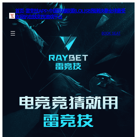
首页–雷竞技APP-中国英雄联盟(LOL)S15预测决赛全球最受
欢迎的在线竞技游戏平台
BOOK SEAT