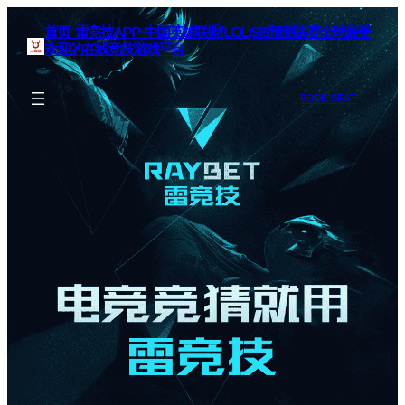
首页–雷竞技APP-中国英雄联盟(LOL)S15预测决赛全球最受
欢迎的在线竞技游戏平台
BOOK SEAT