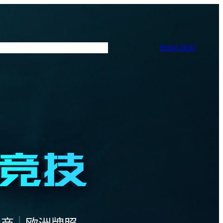
BOOK SEAT