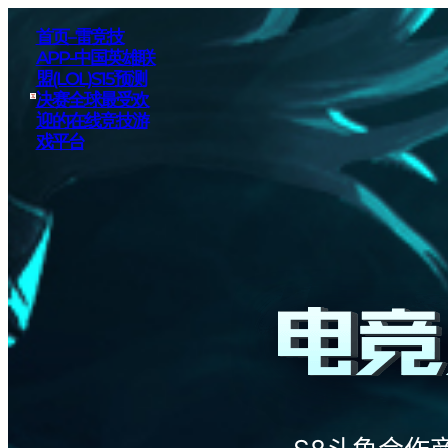
首页–雷竞技
APP-中国英雄联
盟(LOL)S15预测
决赛全球最受欢
迎的在线竞技游
戏平台