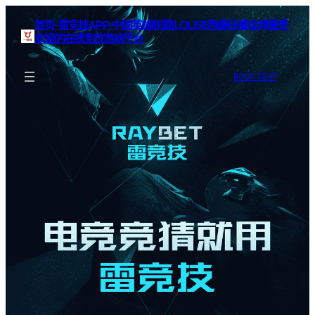
首页–雷竞技APP-中国英雄联盟(LOL)S15预测决赛全球最受
欢迎的在线竞技游戏平台
BOOK SEAT