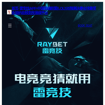
首页–雷竞技APP-中国英雄联盟(LOL)S15预测决赛全球最受
欢迎的在线竞技游戏平台
BOOK SEAT