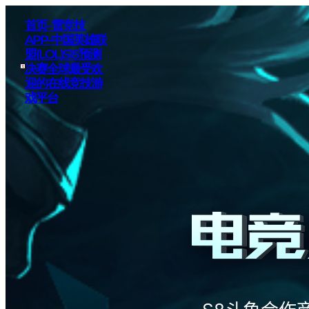
首页–雷竞技
APP-中国英雄联
盟(LOL)S15预测
决赛全球最受欢
迎的在线竞技游
戏平台