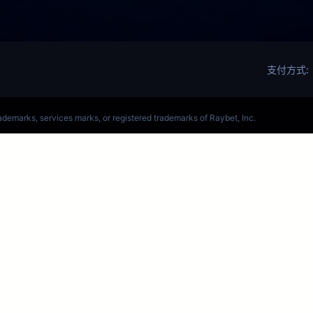
外围_S14英雄