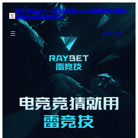
首页–雷竞技APP-中国英雄联盟(LOL)S15预测决赛全球最受
欢迎的在线竞技游戏平台
BOOK SEAT