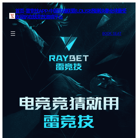
首页–雷竞技APP-中国英雄联盟(LOL)S15预测决赛全球最受
欢迎的在线竞技游戏平台
BOOK SEAT