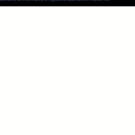
lS14总决赛下
雷竞技
·
9 月 6, 2024
·
新闻