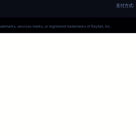
lol总决赛开盘