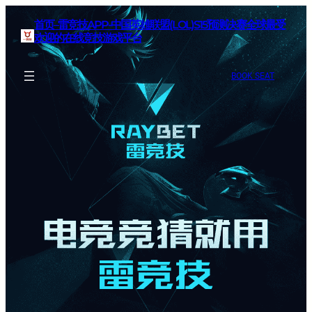
首页–雷竞技APP-中国英雄联盟(LOL)S15预测决赛全球最受
欢迎的在线竞技游戏平台
BOOK SEAT