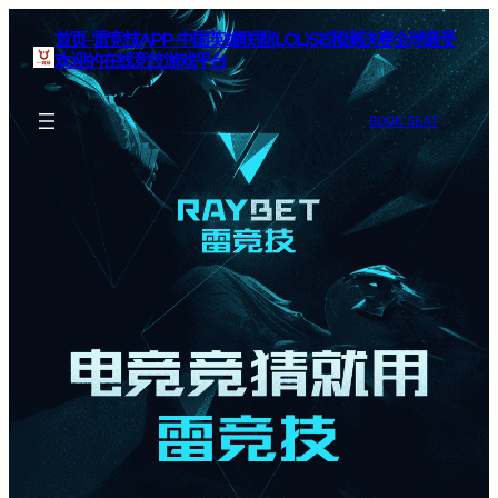
首页–雷竞技APP-中国英雄联盟(LOL)S15预测决赛全球最受
欢迎的在线竞技游戏平台
BOOK SEAT