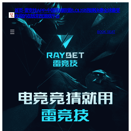
首页–雷竞技APP-中国英雄联盟(LOL)S15预测决赛全球最受
欢迎的在线竞技游戏平台
BOOK SEAT