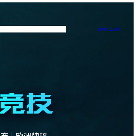
BOOK SEAT