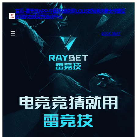
首页–雷竞技APP-中国英雄联盟(LOL)S15预测决赛全球最受
欢迎的在线竞技游戏平台
BOOK SEAT