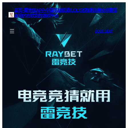
首页–雷竞技APP-中国英雄联盟(LOL)S15预测决赛全球最受
欢迎的在线竞技游戏平台
BOOK SEAT