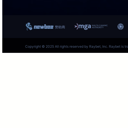
vres电子